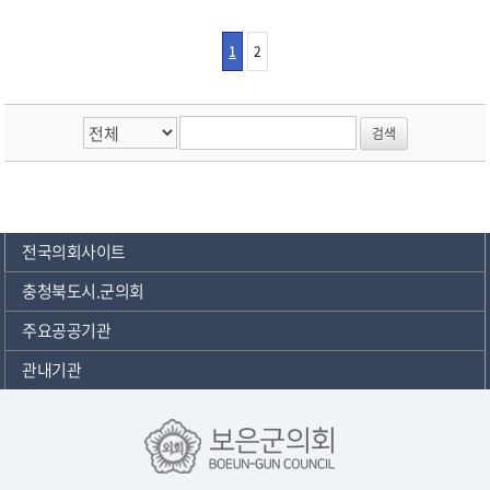
1
2
전국의회사이트
충청북도시.군의회
주요공공기관
관내기관