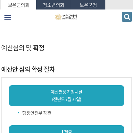
본문바로가기
보은군의회
청소년의회
보은군청
예산심의 및 확정
예산안 심의 확정 절차
예산편성 지침시달
(전년도 7월 31일)
행정안전부 장관
1.제출