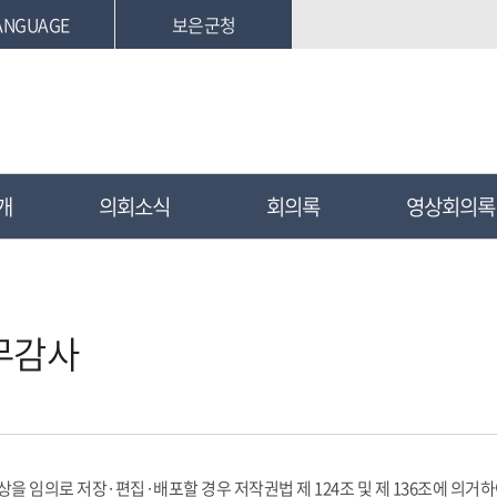
ANGUAGE
보은군청
개
의회소식
회의록
영상회의록
무감사
상을 임의로 저장·편집·배포할 경우 저작권법 제 124조 및 제 136조에 의거