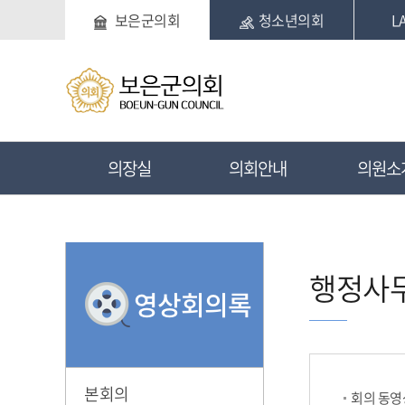
본문바로가기
보은군의회
청소년의회
L
의장실
의회안내
의원소
행정사
영상회의록
본회의
회의 동영