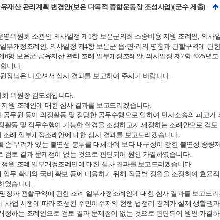
시분 공유재산 관리계획 변경안(보은 다목적 종합운동장 조성사업)(군수 제출)
영위원회 소관인 의사일정 제1항 보은군의회 소송비용 지원 조례안, 의사일정
일부개정조례안, 의사일정 제4항 보은군 읍·면·리의 명칭과 관할구역에 관한
6항 보은군 공유재산 관리 조례 일부개정조례안, 의사일정 제7항 2025년
정합니다.
장님은 나오셔서 심사 결과를 보고하여 주시기 바랍니다.
회 위원장 김도화입니다.
지원 조례안에 대한 심사 결과를 보고드리겠습니다.
 공무원 등이 의정활동 및 정당한 공무수행으로 인하여 민사소송의 피고가 
정활동 및 직무수행이 가능한 환경을 조성하고자 제정하는 조례안으로 검토 
 조례 일부개정조례안에 대한 심사 결과를 보고드리겠습니다.
 훼손 우려가 있는 불연성 봉투를 대체하여 보다 내구성이 강한 불연성 종량
 검토 결과 문제점이 없는 것으로 판단되어 원안 가결하였습니다.
정원 조례 일부개정조례안에 대한 심사 결과를 보고드리겠습니다.
 업무 확대와 국비 확보 등에 대응하기 위해 직급별 정원을 조정하여 효율
하였습니다.
 명칭과 관할구역에 관한 조례 일부개정조례안에 대한 심사 결과를 보고드리
기 사업 시행에 따라 조성된 주민이주지의 현행 법정리 경계가 실제 생활권과
개정하는 조례안으로 검토 결과 문제점이 없는 것으로 판단되어 원안 가결하