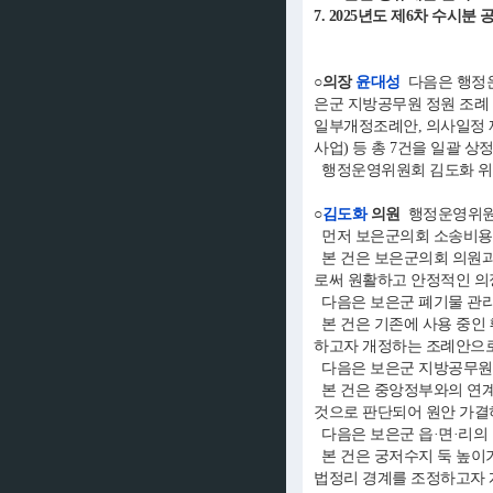
7. 2025년도 제6차 수
○의장
윤대성
다음은 행정운
은군 지방공무원 정원 조례 
일부개정조례안, 의사일정 제
사업) 등 총 7건을 일괄 상
행정운영위원회 김도화 위원
○
김도화
의원
행정운영위원
먼저 보은군의회 소송비용 
본 건은 보은군의회 의원과
로써 원활하고 안정적인 의
다음은 보은군 폐기물 관리
본 건은 기존에 사용 중인
하고자 개정하는 조례안으로
다음은 보은군 지방공무원 
본 건은 중앙정부와의 연계
것으로 판단되어 원안 가결
다음은 보은군 읍·면·리의
본 건은 궁저수지 둑 높이
법정리 경계를 조정하고자 