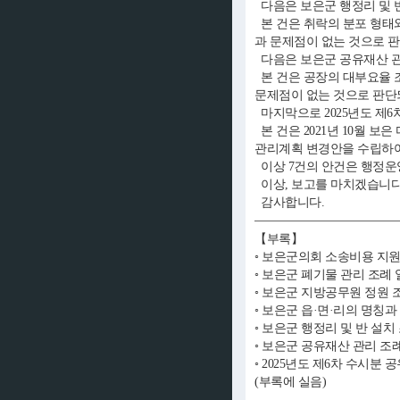
다음은 보은군 행정리 및 
본 건은 취락의 분포 형태
과 문제점이 없는 것으로 
다음은 보은군 공유재산 관
본 건은 공장의 대부요율 
문제점이 없는 것으로 판단
마지막으로 2025년도 제
본 건은 2021년 10월 
관리계획 변경안을 수립하여
이상 7건의 안건은 행정운
이상, 보고를 마치겠습니다
감사합니다.
【부록】
◦ 보은군의회 소송비용 지
◦ 보은군 폐기물 관리 조
◦ 보은군 지방공무원 정원
◦ 보은군 읍·면·리의 명칭
◦ 보은군 행정리 및 반 설
◦ 보은군 공유재산 관리 
◦ 2025년도 제6차 수시
(부록에 실음)