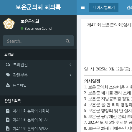
보은군의회 회의록
Toggle
페이지별보기
인
navigation
보은군의회
제411회 보은군의회(임시
Boeun-gun Council
회의록
부의안건
일 시 2025년 9월 12일(금) 
관련부록
의사일정
원본파일
1. 보은군의회 소송비용 지
2. 보은군 폐기물 관리 조
3. 보은군 지방공무원 정
관련 회의록
4. 보은군 읍·면·리의 명
5. 보은군 행정리 및 반 
제411회 본회의 개회식
6. 보은군 공유재산 관리 
제411회 본회의 제1차
7. 2025년도 제6차 수
8. 보은군 화재 피해주민 
제411회 본회의 제3차