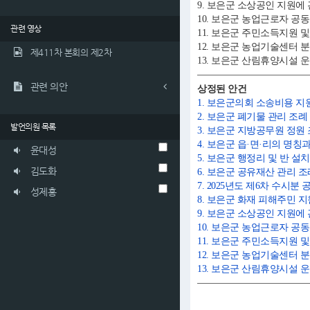
9. 보은군 소상공인 지원에
10. 보은군 농업근로자 공
관련 영상
11. 보은군 주민소득지원
12. 보은군 농업기술센터 
제411차 본회의 제2차
13. 보은군 산림휴양시설 
관련 의안
상정된 안건
1. 보은군의회 소송비용 지
2. 보은군 폐기물 관리 조
발언의원 목록
3. 보은군 지방공무원 정원
4. 보은군 읍·면·리의 명
윤대성
5. 보은군 행정리 및 반 
김도화
6. 보은군 공유재산 관리 
7. 2025년도 제6차 수
성제홍
8. 보은군 화재 피해주민 
9. 보은군 소상공인 지원에
10. 보은군 농업근로자 공
11. 보은군 주민소득지원 
12. 보은군 농업기술센터 
13. 보은군 산림휴양시설 