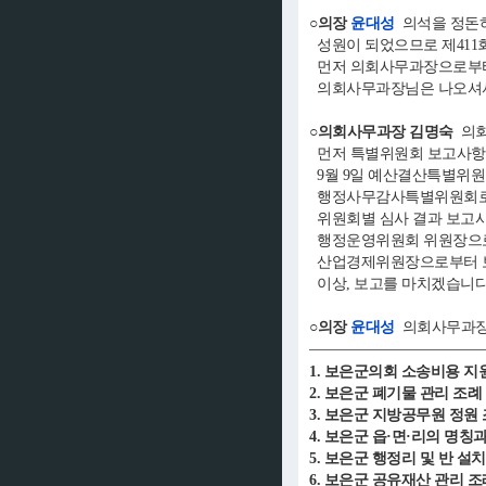
○의장
윤대성
의석을 정돈하
성원이 되었으므로 제411
먼저 의회사무과장으로부터
의회사무과장님은 나오셔서
○의회사무과장 김명숙
의회
먼저 특별위원회 보고사항
9월 9일 예산결산특별위원
행정사무감사특별위원회로부
위원회별 심사 결과 보고
행정운영위원회 위원장으로부
산업경제위원장으로부터 보은
이상, 보고를 마치겠습니다
○의장
윤대성
의회사무과장
1. 보은군의회 소송비용 지
2. 보은군 폐기물 관리 조
3. 보은군 지방공무원 정원
4. 보은군 읍·면·리의 명
5. 보은군 행정리 및 반 
6. 보은군 공유재산 관리 