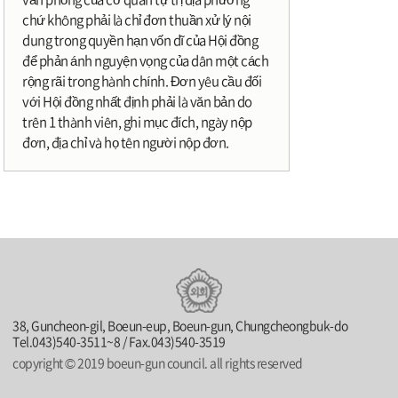
chứ không phải là chỉ đơn thuần xử lý nội
dung trong quyền hạn vốn dĩ của Hội đồng
để phản ánh nguyện vọng của dân một cách
rộng rãi trong hành chính. Đơn yêu cầu đối
với Hội đồng nhất định phải là văn bản do
trên 1 thành viên, ghi mục đích, ngày nộp
đơn, địa chỉ và họ tên người nộp đơn.
38, Guncheon-gil, Boeun-eup, Boeun-gun, Chungcheongbuk-do
Tel.043)540-3511~8 / Fax.043)540-3519
copyright © 2019 boeun-gun council. all rights reserved