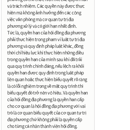
và trách nhiệm. Các quyền này được thực
hiện mà không ảnh hưởng đến các công
việc văn phòng mà cơ quan tự trị địa
phương xử lý và có giới hạn nhất định.
Tức là, quyền hạn của hội đồng địa phương
phải thực hiện trong phạm vi luật tự trị địa
phương và quy định pháp luật khác, đồng
thời chỉ hiệu lực khi thực hiện những điều
trong quyền hạn của mình sau khi đã trải
qua quy trình chính đáng, nếu lệch ra khỏi
quyền hạn được quy định trong luật pháp
liên quan hoặc thực hiện biểu quyết rõ ràng
là có lỗi nghiêm trọng về mặt quy trình thì
biểu quyết đó trở nên vô hiệu. Và quyền hạn
của hội đồng địa phương là quyền hạn cấp
cho cơ quan là hội đồng địa phương với vai
trò là cơ quan biểu quyết của cơ quan tự trị
địa phương chứ không phải là quyền cấp
cho từng cá nhân thành viên hội đồng.