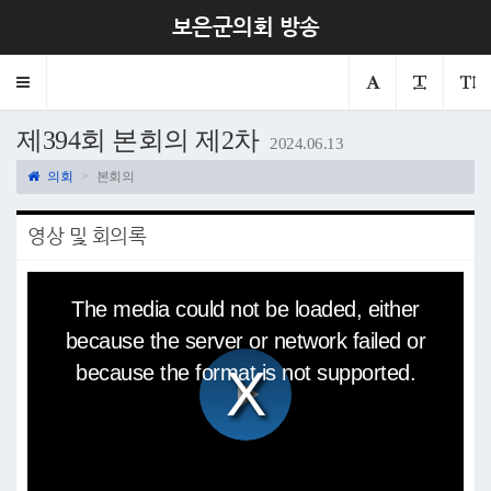
보은군의회 방송
Toggle
navigation
제394회 본회의 제2차
2024.06.13
의회
본회의
영상 및 회의록
This
is
The media could not be loaded, either
a
modal
because the server or network failed or
window.
because the format is not supported.
Play