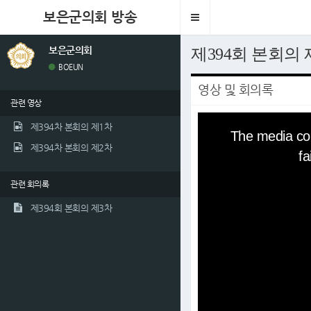
보은군의회 방송
Toggle
navigation
보은군의회
제394회 본회의
BOEUN
영상 및 회의록
관련 영상
This
제394차 본회의 제1차
is
The media cou
a
modal
제394차 본회의 제2차
fa
window.
관련 회의록
제394회 본회의 제3차