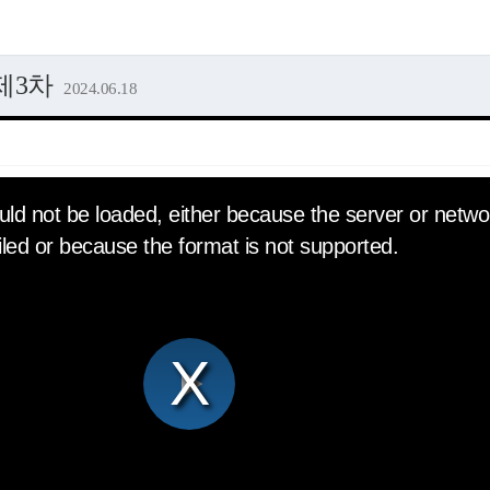
 제3차
2024.06.18
ld not be loaded, either because the server or netwo
iled or because the format is not supported.
Play