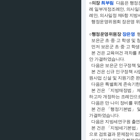
○의장
최부림
다음은 행정운
례 일부개정조례안, 의사일정
례안, 의사일정 제6항 지방
행정운영위원회 장은영 위
○행정운영위원장
장은영
행
보은군 초·중·고 학생 및 
먼저 보은군 초·중·고 학생
본 건은 교육여건 격차를 
안 가결하였습니다.
다음은 보은군 인구정책 및
본 건은 신규 인구정책 사
원사업 신설 및 지원기준 
다음은 특별회계 존속기한 
본 건은 「지방재정법」 제
하고자 개정하는 조례안으로
다음은 만 나이 정비를 위
본 건은 「행정기본법」 및
가결하였습니다.
다음은 지방세연구원 출연
본 건은 「지방세기본법」에
으로 검토결과 문제점이 없