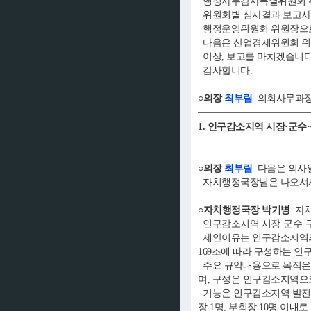
행정사무감사특별위원회 위원
위원회별 심사결과 보고사
행정운영위원회 위원장으로부
다음은 산업경제위원회 위원
이상, 보고를 마치겠습니다
감사합니다.
○의장
최부림
의회사무과장
1. 인구감소지역 시장·군수
○의장
최부림
다음은 의사일
자치행정국장님은 나오셔서
○자치행정국장 박기병
자치
인구감소지역 시장·군수·구
제안이유는 인구감소지역의 
169조에 따라 구성하는 
주요 규약내용으로 목적은
며, 구성은 인구감소지역으
기능은 인구감소지역 발전 
장 1명, 부회장 10명 이