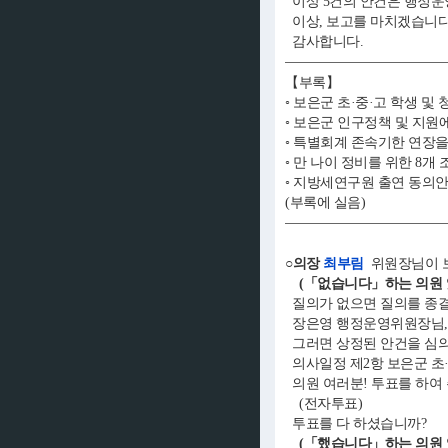
이상 5건의 안건은 행정운
이상, 보고를 마치겠습니다
감사합니다.
【부록】
◦ 보은군 초·중·고 학생 
◦ 보은군 인구정책 및 지
◦ 특별회계 존속기한 연장을
◦ 만 나이 정비를 위한 8
◦ 지방세연구원 출연 동의
(부록에 실음)
○의장
최부림
위원장님이 보
(「없습니다」하는 의원 
질의가 없으면 질의를 종
장은영 행정운영위원장님,
그러면 상정된 안건을 심의
의사일정 제2항 보은군 초·
의원 여러분! 투표를 하여
(전자투표)
투표를 다 하셨습니까?
(「했습니다」하는 의원 