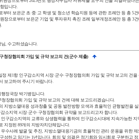
장으로부터 2023년도 행정사무감사 서류제출 요구의 건을 의결하였다는
항입니다.
터 보은군 초·중·고 학생 및 청소년 학습지원 등에 관한 조례안 등 총 5
장으로부터 보은군 기업 및 투자유치 촉진 조례 일부개정조례안 등 총 3건
.
님, 수고하셨습니다.
·구청장협의회 가입 및 규약 보고의 건(군수 제출)
정 제1항 인구감소지역 시장·군수·구청장협의회 가입 및 규약 보고의 건을
 보고하여 주시기 바랍니다.
행정국장 박기병입니다.
청장협의회 가입 및 규약 보고의 건에 대해 보고드리겠습니다.
지방소멸대응 성과창출 및 공동 발전방향 모색과 효율적인 균형발전을 실
인구감소지역 시장·군수·구청장협의회 규약을 보고드리고자 합니다.
 인구감소지역의 교류와 상생협력을 통하여 인구감소시대에 지속가능한 지역
로 지정된 89개의 지방자치단체입니다.
우수사례 발굴 및 추진, 지방소멸대응기금의 효율적인 관리·운용을 위한 제도
내로 구성하고 임기는 1년입니다. 회의 및 의결은 정기회와 임시회로 구분하고