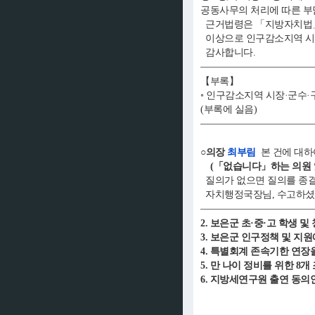
공동사무의 처리에 따른 부
근거법령은 「지방자치법」 
이상으로 인구감소지역 시장
감사합니다.
【부록】
◦ 인구감소지역 시장·군수·
(부록에 실음)
○의장
최부림
본 건에 대하
(「없습니다」하는 의원 
질의가 없으면 질의를 종
자치행정국장님, 수고하셨
2. 보은군 초·중·고 학생 
3. 보은군 인구정책 및 지
4. 특별회계 존속기한 연장
5. 만 나이 정비를 위한 8
6. 지방세연구원 출연 동의