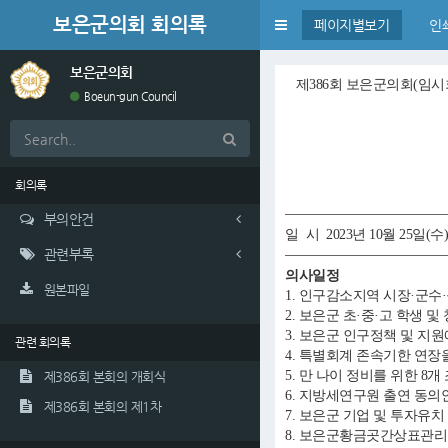
보은군의회 회의록
Toggle
페이지별보기
인
navigation
보은군의회
제386회 보은군의회(임시
Boeun-gun Council
회의록
부의안건
일 시 2023년 10월 25일(수)
관련부록
의사일정
원본파일
1. 인구감소지역 시장·군수
2. 보은군 초·중·고 학생 
3. 보은군 인구정책 및 지
관련 회의록
4. 특별회계 존속기한 연장
5. 만 나이 정비를 위한 8
제386회 본회의 개회식
6. 지방세연구원 출연 동의
제386회 본회의 제1차
7. 보은군 기업 및 투자유
8. 보은군황금곳간상표관