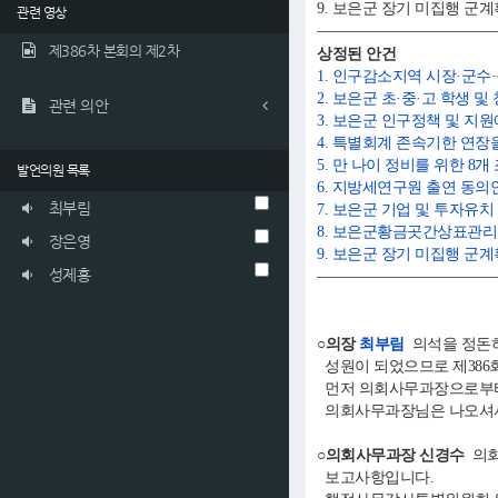
9. 보은군 장기 미집행 군
관련 영상
제386차 본회의 제2차
상정된 안건
1. 인구감소지역 시장·군수
2. 보은군 초·중·고 학생 
관련 의안
3. 보은군 인구정책 및 지
4. 특별회계 존속기한 연장
5. 만 나이 정비를 위한 8
발언의원 목록
6. 지방세연구원 출연 동의
최부림
7. 보은군 기업 및 투자유
8. 보은군황금곳간상표관리
장은영
9. 보은군 장기 미집행 군
성제홍
○의장
최부림
의석을 정돈하
성원이 되었으므로 제386
먼저 의회사무과장으로부터
의회사무과장님은 나오셔서
○의회사무과장 신경수
의회
보고사항입니다.