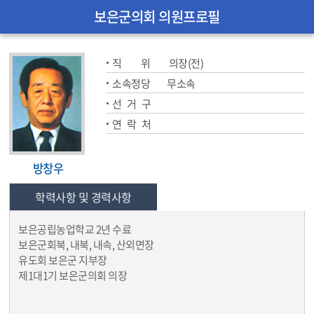
보은군의회 의원프로필
직           위   
의장(전)
소속정당   
무소속
선   거   구   
연   락   처   
방창우
학력사항 및 경력사항
보은공립농업학교 2년 수료
보은군회북, 내북, 내속, 산외면장
유도회 보은군 지부장
제1대1기 보은군의회 의장