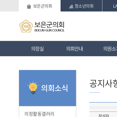
본문바로가기
보은군의회
청소년의회
L
의장실
의회안내
의원소
공지사
의회소식
의정활동갤러리
작성자